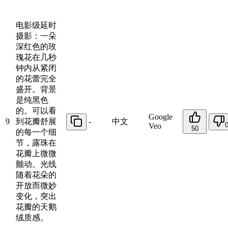
电影级延时
摄影：一朵
深红色的玫
瑰花在几秒
钟内从紧闭
的花蕾完全
盛开。背景
是纯黑色
的。可以看
Google
9
到花瓣舒展
-
中文
Veo
50
的每一个细
节，露珠在
花瓣上微微
颤动。光线
随着花朵的
开放而微妙
变化，突出
花瓣的天鹅
绒质感。