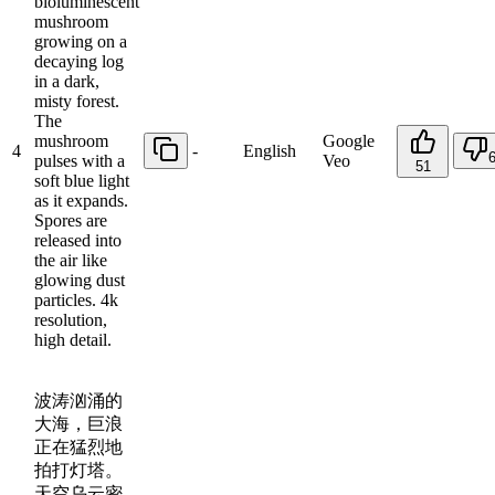
bioluminescent
mushroom
growing on a
decaying log
in a dark,
misty forest.
The
mushroom
Google
4
-
English
pulses with a
Veo
51
soft blue light
as it expands.
Spores are
released into
the air like
glowing dust
particles. 4k
resolution,
high detail.
波涛汹涌的
大海，巨浪
正在猛烈地
拍打灯塔。
天空乌云密