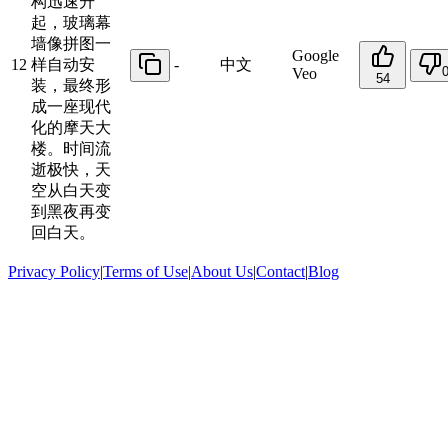
构迅速升
起，玻璃幕
墙像拼图一
Google
12
样自动安
-
中文
Veo
54
装，最终形
成一座现代
化的摩天大
楼。时间流
逝极快，天
空从白天变
到黑夜再变
回白天。
Privacy Policy
|
Terms of Use
|
About Us
|
Contact
|
Blog