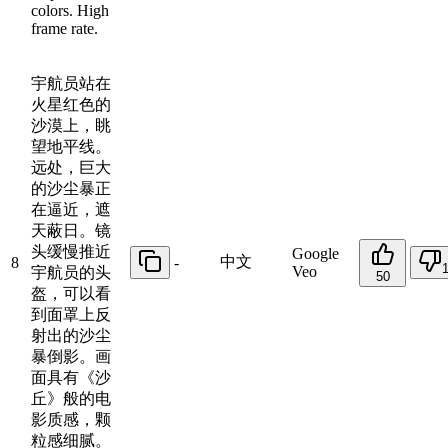
colors. High
frame rate.
宇航员站在
火星红色的
沙漠上，眺
望地平线。
远处，巨大
的沙尘暴正
在逼近，遮
天蔽日。镜
头缓慢推近
Google
中文
8
-
Veo
宇航员的头
50
盔，可以看
到面罩上反
射出的沙尘
暴倒影。画
面具有《沙
丘》般的电
影质感，颗
粒感细腻。