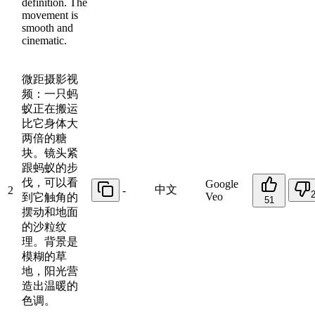
definition. The
movement is
smooth and
cinematic.
微距摄影视
频：一只蚂
蚁正在搬运
比它身体大
两倍的糖
块。镜头紧
跟蚂蚁的步
伐，可以看
Google
中文
2
-
Veo
到它触角的
51
摆动和地面
的沙粒纹
理。背景是
模糊的草
地，阳光营
造出温暖的
色调。