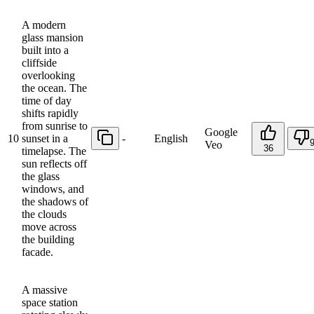
A modern
glass mansion
built into a
cliffside
overlooking
the ocean. The
time of day
shifts rapidly
from sunrise to
Google
10
sunset in a
-
English
Veo
36
timelapse. The
sun reflects off
the glass
windows, and
the shadows of
the clouds
move across
the building
facade.
A massive
space station