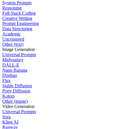
System Prompts
Reasoning
Full-Stack Coding
Creative Writing
Prompt Engineering
Data Structuring
Academic
Uncensored
Other (text)
Image Generation
Universal Prompts
Midjourney
DALL-E
Nano Banana
Doubao
Flux
Stable Diffusion
Pony Diffusion
Kolors
Other (image)
Video Generation
Universal Prompts
Sora
Kling AI
Runway