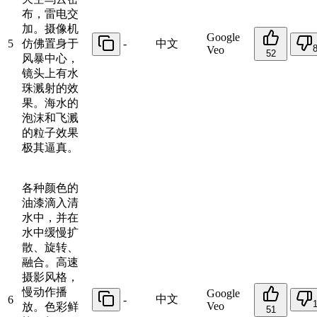
布，雷电交
加。摄像机
Google
5
仿佛置身于
-
中文
Veo
52
风暴中心，
镜头上有水
珠溅射的效
果。海水的
泡沫和飞溅
的粒子效果
极其逼真。
各种颜色的
油漆滴入清
水中，并在
水中缓慢扩
散、旋转、
融合。高速
摄影风格，
慢动作播
Google
中文
6
-
Veo
放。色彩鲜
51