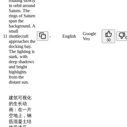
rotating slowly
in orbit around
Saturn. The
rings of Saturn
span the
background. A
small
Google
11
shuttlecraft
-
English
Veo
30
approaches the
docking bay.
The lighting is
stark, with
deep shadows
and bright
highlights
from the
distant sun.
建筑可视化
的生长动
画：在一片
空地上，钢
筋混凝土结