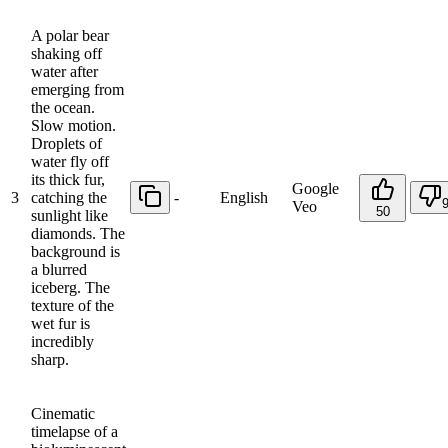
A polar bear
shaking off
water after
emerging from
the ocean.
Slow motion.
Droplets of
water fly off
its thick fur,
Google
3
catching the
-
English
Veo
50
sunlight like
diamonds. The
background is
a blurred
iceberg. The
texture of the
wet fur is
incredibly
sharp.
Cinematic
timelapse of a