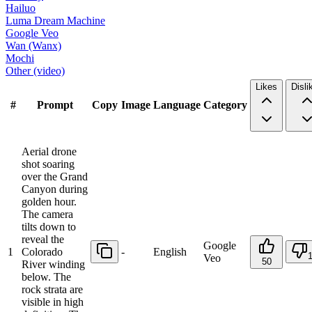
Hailuo
Luma Dream Machine
Google Veo
Wan (Wanx)
Mochi
Other (video)
Likes
Disli
#
Prompt
Copy
Image
Language
Category
Aerial drone
shot soaring
over the Grand
Canyon during
golden hour.
The camera
tilts down to
reveal the
Google
1
Colorado
-
English
Veo
50
River winding
below. The
rock strata are
visible in high