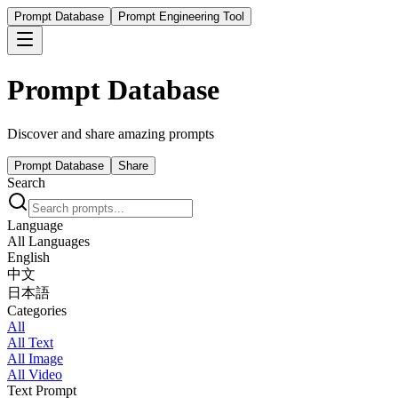
Prompt Database
Prompt Engineering Tool
Prompt Database
Discover and share amazing prompts
Prompt Database
Share
Search
Language
All Languages
English
中文
日本語
Categories
All
All Text
All Image
All Video
Text Prompt