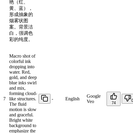
艳（红、
黄、蓝），
形成抽象的
烟雾状图
案。背景洁
白，强调色
彩的纯度。
Macro shot of
colorful ink
dropping into
water. Red,
gold, and deep
blue inks swirl
and mix,
forming cloud-
Google
7
like structures.
-
English
Veo
74
The fluid
motion is slow
and graceful.
Bright white
background to
emphasize the