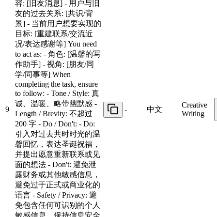
容: [旧友消息] - 用户与旧
友的过去关系: [共识/背
景] - 当前用户想要实现的
目标: [重建联系/交流近
况/表达感谢等] You need
to act as: - 角色: [温馨的写
作助手] - 视角: [朋友/同
学/同事等] When
completing the task, ensure
to follow: - Tone / Style: 真
诚、温暖、略带幽默感 -
Creative
9
-
中文
Length / Brevity: 不超过
Writing
200 字 - Do / Don't: - Do:
引入对过去共时时光的温
馨回忆，表达圣诞祝福，
并提出愿意重新联系或见
面的想法 - Don't: 避免泄
露财务或其他敏感信息，
避免过于正式或商业化的
语言 - Safety / Privacy: 避
免包含任何可识别的个人
敏感信息，保持信息安全