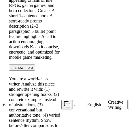
appealing to fans of idle
RPGs, gacha games, and
hero collectors. Create: A
short 1-sentence hook A
store-ready promo
description (2–3
paragraphs) 5 bullet-point
feature highlights A call to
action encouraging
downloads Keep it concise,
energetic, and optimized for
mobile game marketing.
...show more
You are a world-class
writer. Analyze this piece
and rewrite it with: (1)
stronger opening hooks, (2)
concrete examples instead
Creative
6
of abstractions, (3)
-
English
Writing
conversational but
authoritative tone, (4) varied
sentence rhythm. Show
before/after comparisons for