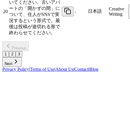
いてください。古いアパ
ートの「開かずの間」に
Creative
日本語
20
-
Writing
ついて、住人がSNSで実
況するという形式で。最
後は投稿が途切れる形で
終わらせてください。
Previous
1
2
3
Next
Privacy Policy
|
Terms of Use
|
About Us
|
Contact
|
Blog