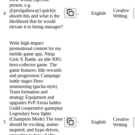
person, e.g.
@profgalloway] quickly
Creative
4
-
English
absorb this and what is the
Writing
likelihood that he would
elevate it to hiring manager?
Write high-impact
promotional content for my
mobile game app, Ninja
Girls X Battle, an idle RPG
hero-collector game. The
game features: Idle rewards
and progression Campaign
battle stages Hero
summoning (gacha-style)
Team formation and
strategy Equipment and
upgrades PvP Arena battles
Guild cooperative gameplay
Legendary boss fights
(Champion Mode) The tone
Creative
5
-
English
should be exciting, anime-
Writing
inspired, and hype-driven,