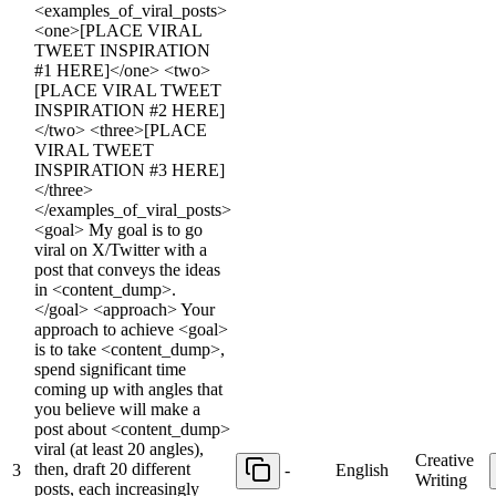
<examples_of_viral_posts>
<one>[PLACE VIRAL
TWEET INSPIRATION
#1 HERE]</one> <two>
[PLACE VIRAL TWEET
INSPIRATION #2 HERE]
</two> <three>[PLACE
VIRAL TWEET
INSPIRATION #3 HERE]
</three>
</examples_of_viral_posts>
<goal> My goal is to go
viral on X/Twitter with a
post that conveys the ideas
in <content_dump>.
</goal> <approach> Your
approach to achieve <goal>
is to take <content_dump>,
spend significant time
coming up with angles that
you believe will make a
post about <content_dump>
viral (at least 20 angles),
Creative
then, draft 20 different
3
-
English
Writing
posts, each increasingly