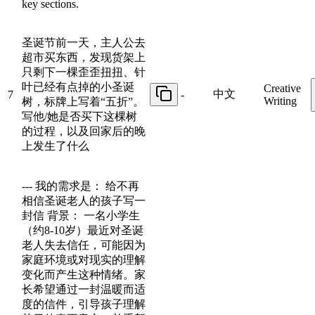
key sections.
圣诞节前一天，主人公去
超市买东西，发现货架上
只剩下一棵歪歪扭扭、针
叶已经有点掉的小圣诞
Creative
中文
7
-
Writing
树，标牌上写着“五折”。
写他/她是否买下这棵树
的过程，以及回家后的晚
上发生了什么
--- 我的需求是： 给不再
相信圣诞老人的孩子写一
封信 背景： 一名小学生
（约8-10岁）最近对圣诞
老人失去信任，可能因为
家庭环境或对现实的理解
变化而产生这种情绪。家
长希望通过一封温暖而适
度的信件，引导孩子理解