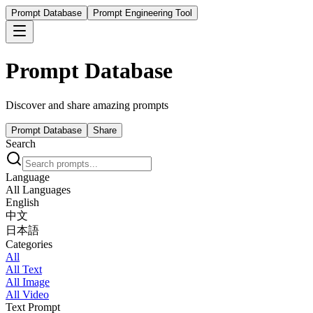
Prompt Database
Prompt Engineering Tool
Prompt Database
Discover and share amazing prompts
Prompt Database
Share
Search
Language
All Languages
English
中文
日本語
Categories
All
All Text
All Image
All Video
Text Prompt