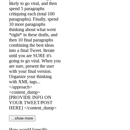
likely to go viral, and then
spend 5 paragraphs
critiquing each (total 100
paragraphs). Finally, spend
10 more paragraphs
thinking about what went
*right* in these drafts, and
then 10 final paragraphs
combining the best ideas
into a final Tweet. Iterate
until you are SURE it's
going to go viral. When you
are sure, present the user
with your final version.
Organize your thinking
with XML tags...
</approach>
<content_dump>
[PROVIDE INFO ON
YOUR TWEET/POST
HERE] </content_dump>
...show more
How would [specific