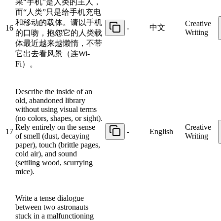
果“手机”是人类的主人，
而“人类”只是给手机充电
和移动的载体。请以手机
Creative
中文
16
-
Writing
的口吻，抱怨它的人类载
体最近越来越懒惰，不带
它出去看风景（连Wi-
Fi）。
Describe the inside of an
old, abandoned library
without using visual terms
(no colors, shapes, or sight).
Rely entirely on the sense
Creative
17
-
English
of smell (dust, decaying
Writing
paper), touch (brittle pages,
cold air), and sound
(settling wood, scurrying
mice).
Write a tense dialogue
between two astronauts
stuck in a malfunctioning