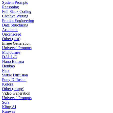
System Prompts
Reasoning
Full-Stack Coding
Creative Writing
Prompt Engineering
Data Structuring
Academic
Uncensored
Other (text)
Image Generation
Universal Prompts
Midjourney
DALL-E
Nano Banana
Doubao
Flux
Stable Diffusion
Pony Diffusion
Kolors
Other (image)
Video Generation
Universal Prompts
Sora
Kling AI
Runway